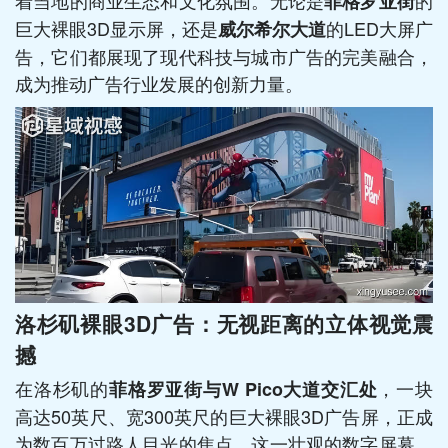
着当地的商业生态和文化氛围。无论是
的
菲格罗亚街
巨大裸眼3D显示屏，还是
的LED大屏广
威尔希尔大道
告，它们都展现了现代科技与城市广告的完美融合，
成为推动广告行业发展的创新力量。
洛杉矶裸眼3D广告：无视距离的立体视觉震
撼
在洛杉矶的
，一块
菲格罗亚街与W Pico大道交汇处
高达50英尺、宽300英尺的巨大裸眼3D广告屏，正成
为数百万过路人目光的焦点。这一壮观的数字屏幕，