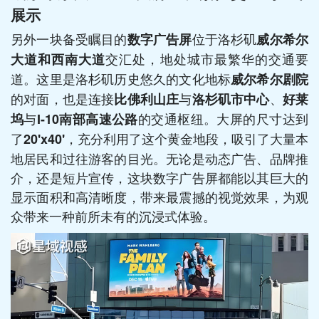
展示
另外一块备受瞩目的
位于洛杉矶
数字广告屏
威尔希尔
交汇处，地处城市最繁华的交通要
大道和西南大道
道。这里是洛杉矶历史悠久的文化地标
威尔希尔剧院
的对面，也是连接
与
、
比佛利山庄
洛杉矶市中心
好莱
与
的交通枢纽。大屏的尺寸达到
坞
I-10南部高速公路
了
，充分利用了这个黄金地段，吸引了大量本
20'x40'
地居民和过往游客的目光。无论是动态广告、品牌推
介，还是短片宣传，这块数字广告屏都能以其巨大的
显示面积和高清晰度，带来最震撼的视觉效果，为观
众带来一种前所未有的沉浸式体验。