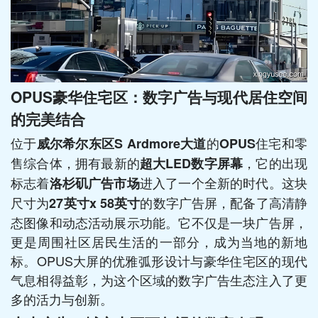
OPUS豪华住宅区：数字广告与现代居住空间
的完美结合
位于
的
住宅和零
威尔希尔东区S Ardmore大道
OPUS
售综合体，拥有最新的
，它的出现
超大LED数字屏幕
标志着
进入了一个全新的时代。这块
洛杉矶广告市场
尺寸为
的数字广告屏，配备了高清静
27英寸x 58英寸
态图像和动态活动展示功能。它不仅是一块广告屏，
更是周围社区居民生活的一部分，成为当地的新地
标。OPUS大屏的优雅弧形设计与豪华住宅区的现代
气息相得益彰，为这个区域的数字广告生态注入了更
多的活力与创新。