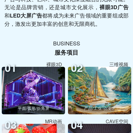
无论是品牌营销，还是城市文化展示，
裸眼3D广告
和
都将成为未来广告领域的重要组成部
LED大屏广告
分，激发出更加丰富的创意和无限商机。
BUSINESS
服务项目
01
02
裸眼3D
三维视频
平面/弧形/折角屏
产品/工业/动漫IP
03
04
MR动画
CAVE空间