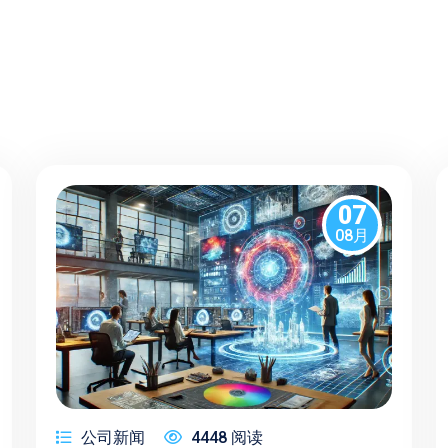
07
08月
公司新闻
4448 阅读