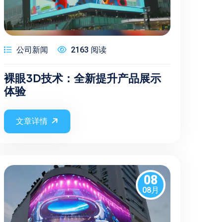
公司新闻
2163 阅读
裸眼3D技术：全新提升产品展示
体验
文章详情
08
08月