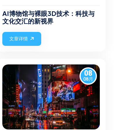
AI博物馆与裸眼3D技术：科技与
文化交汇的新视界
文章详情
08
08月