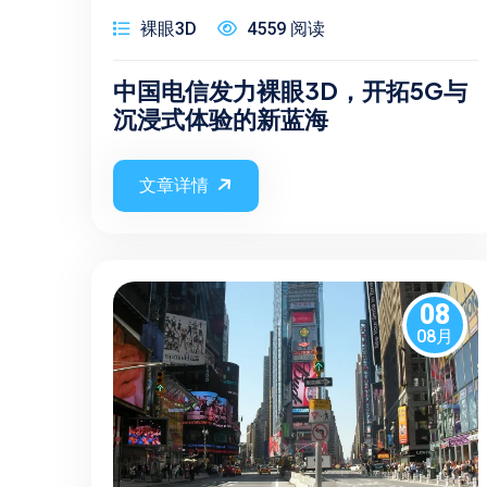
裸眼3D
4559 阅读
中国电信发力裸眼3D，开拓5G与
沉浸式体验的新蓝海
文章详情
08
08月