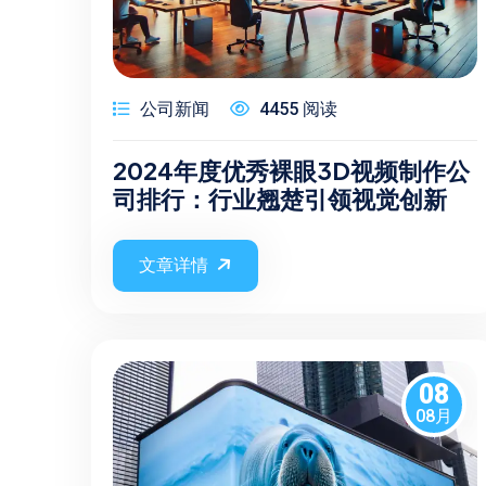
公司新闻
4455 阅读
2024年度优秀裸眼3D视频制作公
司排行：行业翘楚引领视觉创新
文章详情
08
08月