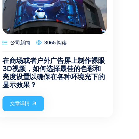
公司新闻
3065 阅读
在商场或者户外广告屏上制作裸眼
3D视频，如何选择最佳的色彩和
亮度设置以确保在各种环境光下的
显示效果？
文章详情