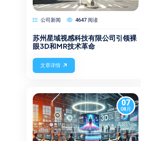
公司新闻
4647 阅读
苏州星域视感科技有限公司引领裸
眼3D和MR技术革命
文章详情
07
08月