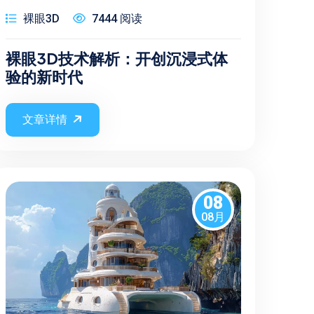
裸眼3D
7444 阅读
裸眼3D技术解析：开创沉浸式体
验的新时代
文章详情
08
08月