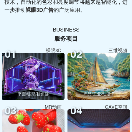
技术，自动化的色彩和亮度调节将越来越智能化，进
一步推动
的广泛应用。
裸眼3D广告
BUSINESS
服务项目
01
02
裸眼3D
三维视频
平面/弧形/折角屏
产品/工业/动漫IP
03
04
MR动画
CAVE空间