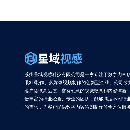
苏州星域视感科技有限公司是一家专注于数字内容
眼3D制作、多媒体视频制作的创新型企业。公司致
客户提供高品质、富有创意的视觉效果和内容体验
借丰富的行业经验、专业的团队，能够满足不同行
的需求，为客户提供数字内容策划制作等全方位服