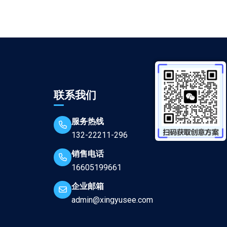
联系我们
服务热线
132-22211-296
销售电话
16605199661
企业邮箱
admin@xingyusee.com