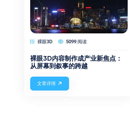
裸眼3D
5099 阅读
裸眼3D内容制作成产业新焦点：
从屏幕到叙事的跨越
文章详情