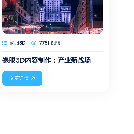
裸眼3D
7751 阅读
裸眼3D内容制作：产业新战场
文章详情