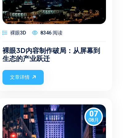
裸眼3D
8346 阅读
裸眼3D内容制作破局：从屏幕到
生态的产业跃迁
文章详情
07
08月