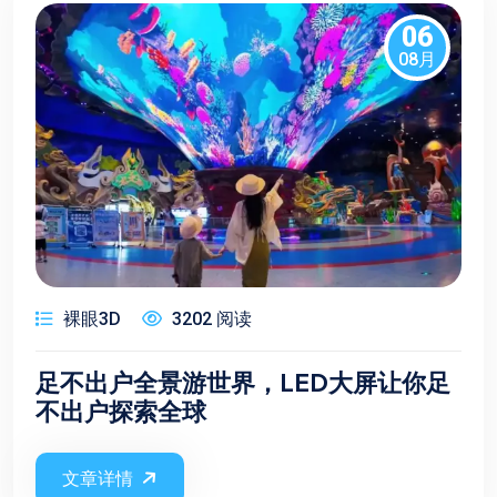
06
08月
裸眼3D
3202 阅读
足不出户全景游世界，LED大屏让你足
不出户探索全球
文章详情