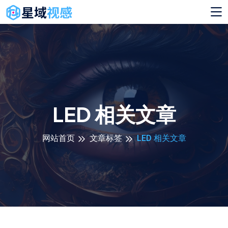
LED 相关文章
网站首页
文章标签
LED 相关文章