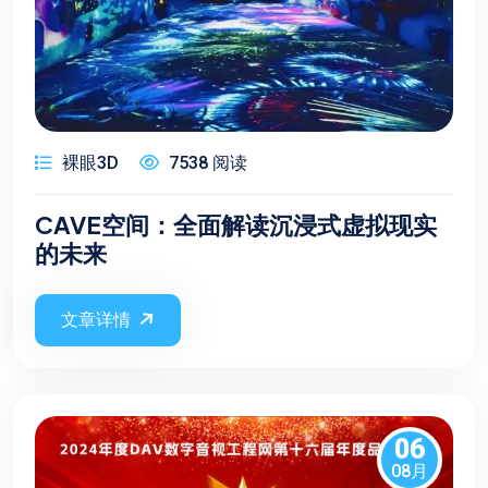
裸眼3D
7538 阅读
CAVE空间：全面解读沉浸式虚拟现实
的未来
文章详情
06
08月