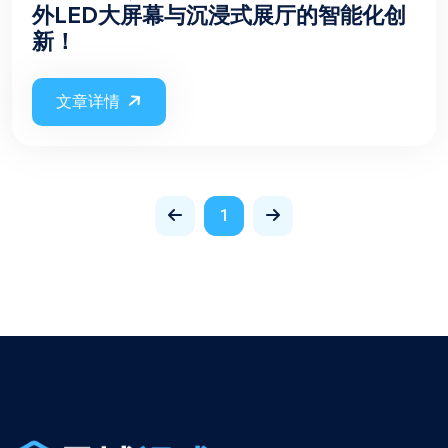
外LED大屏幕与沉浸式展厅的智能化创
新！
文章详情
1