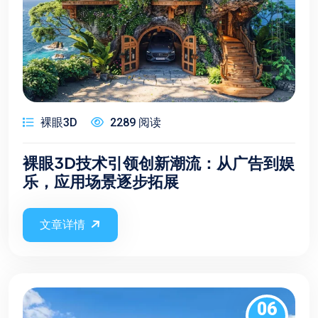
裸眼3D
2289 阅读
裸眼3D技术引领创新潮流：从广告到娱
乐，应用场景逐步拓展
文章详情
06