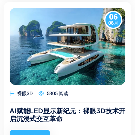
06
08月
裸眼3D
5305 阅读
AI赋能LED显示新纪元：裸眼3D技术开
启沉浸式交互革命