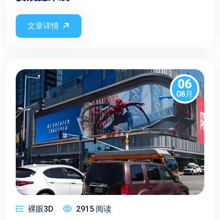
文章详情
06
08月
裸眼3D
2915 阅读