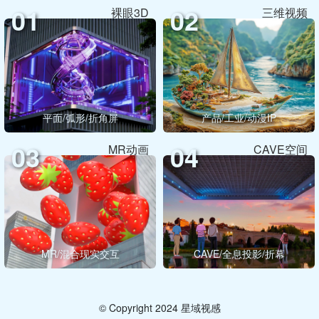
01
02
裸眼3D
三维视频
平面/弧形/折角屏
产品/工业/动漫IP
03
04
MR动画
CAVE空间
MR/混合现实交互
CAVE/全息投影/折幕
© Copyright 2024 星域视感