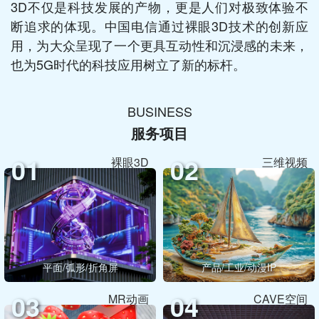
3D不仅是科技发展的产物，更是人们对极致体验不
断追求的体现。中国电信通过裸眼3D技术的创新应
用，为大众呈现了一个更具互动性和沉浸感的未来，
也为5G时代的科技应用树立了新的标杆。
BUSINESS
服务项目
01
02
裸眼3D
三维视频
平面/弧形/折角屏
产品/工业/动漫IP
03
04
MR动画
CAVE空间