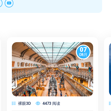
07
08月
裸眼3D
4473 阅读