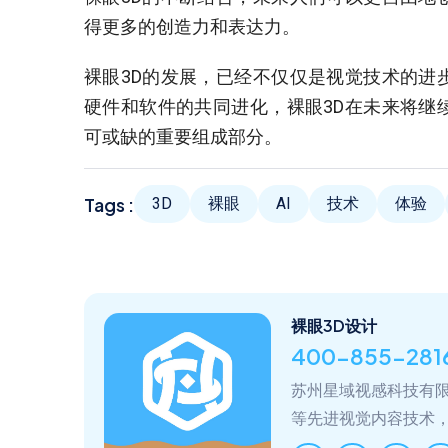
得更多的创造力和表达力。
裸眼3D的发展，已经不仅仅是视觉技术的进
硬件和软件的共同进化，裸眼3D在未来将继
可或缺的重要组成部分。
Tags :
3D
裸眼
AI
技术
体验
裸眼3D设计
400-855-281
苏州星域视感科技有限
等先进视觉内容技术