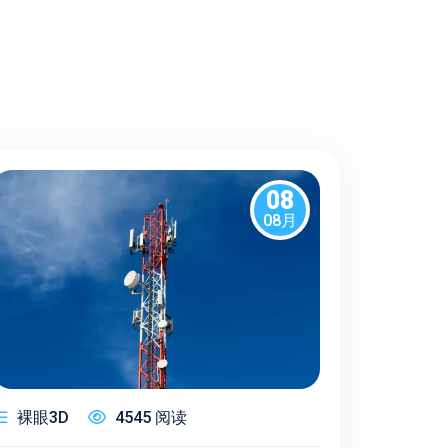
08
08月
裸眼3D
4545 阅读