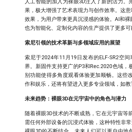
人工智能的加入为裸眼3D注入了新的活力。兆
果，极大增强了艺术表现力与创作效率。这意味
效果，为用户带来更具沉浸感的体验。AI和裸
也为智能化、定制化内容的生产提供了更多可
索尼引领的技术革新与多领域应用的展望
索尼于2024年11月19日发布的ELF-S
界。新固件支持更广的P3和Rec.2020色
别功能使得多角度观看体验更加顺畅。这些改
作和娱乐，还将有望进入更多专业领域，如教
未来趋势：裸眼3D在元宇宙中的角色与潜力
随着裸眼3D技术的不断成熟，它在元宇宙等
需任何外部设备的沉浸式体验，这种特性非常
裸眼3D的不断结合，未来人们可以更自由地