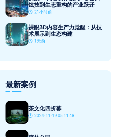
炫技到生态重构的产业跃迁
21小时前
裸眼3D内容生产力觉醒：从技
术展示到生态构建
1天前
最新案例
茶文化四折幕
2024-11-19 05:11:48