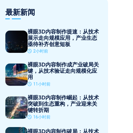
最新新闻
裸眼3D内容制作提速：从技术
展示走向规模应用，产业生态
亟待补齐创意短板
2小时前
裸眼3D内容制作成产业破局关
键，从技术验证走向规模化应
用
11小时前
裸眼3D内容制作崛起：从技术
突破到生态重构，产业迎来关
键转折期
16小时前
裸眼3D内容制作破局：从技术