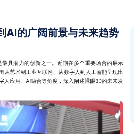
到AI的广阔前景与未来趋势
是最具潜力的创新之一。近期在多个重要场合的展示
围从艺术到工业互联网、从数字人到人工智能呈现出
人应用、AI融合等角度，深入阐述裸眼3D的未来发