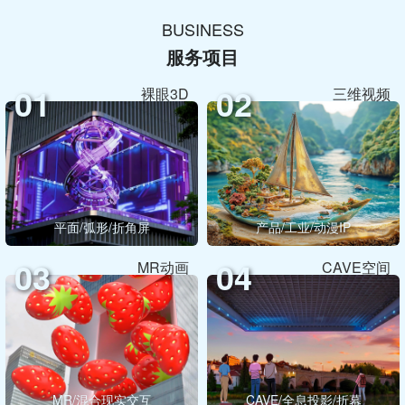
BUSINESS
服务项目
01
02
裸眼3D
三维视频
平面/弧形/折角屏
产品/工业/动漫IP
03
04
MR动画
CAVE空间
MR/混合现实交互
CAVE/全息投影/折幕