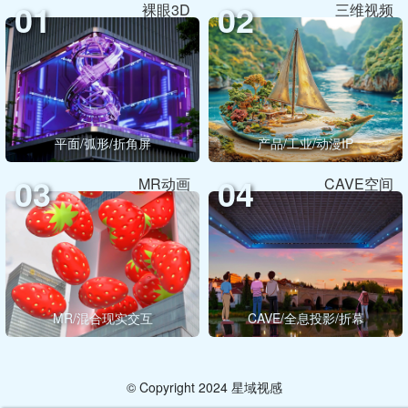
01
02
裸眼3D
三维视频
平面/弧形/折角屏
产品/工业/动漫IP
03
04
MR动画
CAVE空间
MR/混合现实交互
CAVE/全息投影/折幕
© Copyright 2024 星域视感