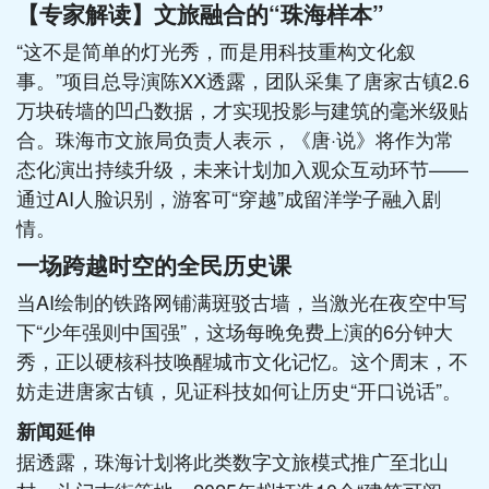
【专家解读】文旅融合的“珠海样本”
“这不是简单的灯光秀，而是用科技重构文化叙
事。”项目总导演陈XX透露，团队采集了唐家古镇2.6
万块砖墙的凹凸数据，才实现投影与建筑的毫米级贴
合。珠海市文旅局负责人表示，《唐·说》将作为常
态化演出持续升级，未来计划加入观众互动环节——
通过AI人脸识别，游客可“穿越”成留洋学子融入剧
情。
一场跨越时空的全民历史课
当AI绘制的铁路网铺满斑驳古墙，当激光在夜空中写
下“少年强则中国强”，这场每晚免费上演的6分钟大
秀，正以硬核科技唤醒城市文化记忆。这个周末，不
妨走进唐家古镇，见证科技如何让历史“开口说话”。
新闻延伸
据透露，珠海计划将此类数字文旅模式推广至北山