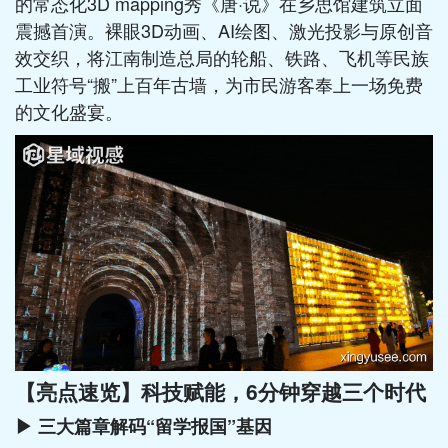
的常态化3D mapping秀《唐·说》在乡思馆建筑立面
震撼首演。裸眼3D动画、AI绘图、激光投影与原创音
效交织，将江南制造总局的轮船、铁路、飞机等民族
工业符号“搬”上百年古墙，为市民游客奉上一场免费
的文化盛宴。
【亮点速览】科技赋能，6分钟穿越三个时代
▶ 三大篇章解码“留学报国”基因