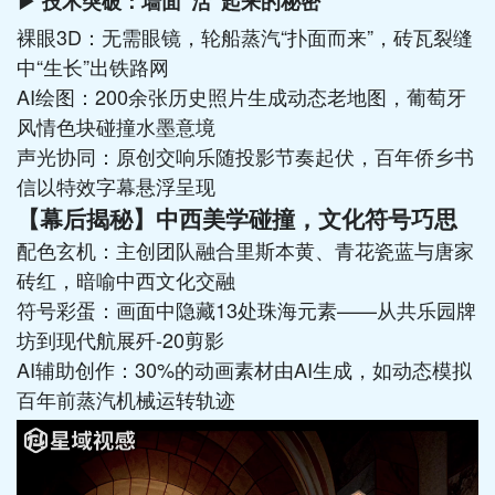
▶ 技术突破：墙面“活”起来的秘密
裸眼3D：无需眼镜，轮船蒸汽“扑面而来”，砖瓦裂缝
中“生长”出铁路网
AI绘图：200余张历史照片生成动态老地图，葡萄牙
风情色块碰撞水墨意境
声光协同：原创交响乐随投影节奏起伏，百年侨乡书
信以特效字幕悬浮呈现
【幕后揭秘】中西美学碰撞，文化符号巧思
配色玄机：主创团队融合里斯本黄、青花瓷蓝与唐家
砖红，暗喻中西文化交融
符号彩蛋：画面中隐藏13处珠海元素——从共乐园牌
坊到现代航展歼-20剪影
AI辅助创作：30%的动画素材由AI生成，如动态模拟
百年前蒸汽机械运转轨迹