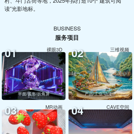
村、斗门古街等地，2025年拟打造10个“建筑可阅
读”光影地标。
BUSINESS
服务项目
01
02
裸眼3D
三维视频
平面/弧形/折角屏
产品/工业/动漫IP
03
04
MR动画
CAVE空间