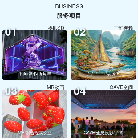
BUSINESS
服务项目
01
02
裸眼3D
三维视频
平面/弧形/折角屏
产品/工业/动漫IP
03
04
MR动画
CAVE空间
MR/混合现实交互
CAVE/全息投影/折幕