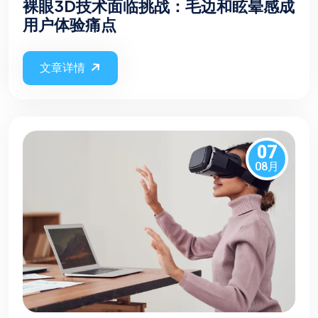
裸眼3D技术面临挑战：毛边和眩晕感成
用户体验痛点
文章详情
07
08月