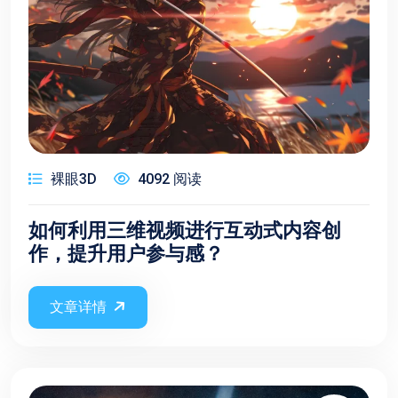
裸眼3D
4092 阅读
如何利用三维视频进行互动式内容创
作，提升用户参与感？
文章详情