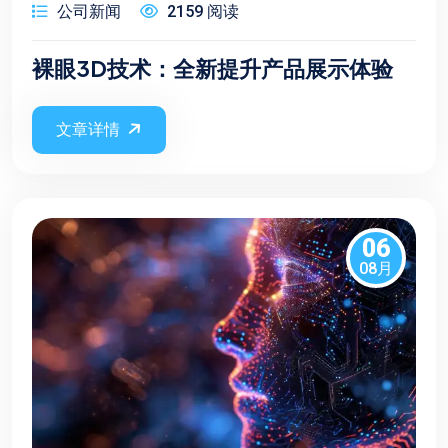
公司新闻
2159 阅读
裸眼3D技术：全新提升产品展示体验
文章详情
06
08月