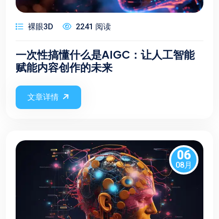
裸眼3D
2241 阅读
一次性搞懂什么是AIGC：让人工智能
赋能内容创作的未来
文章详情
06
08月