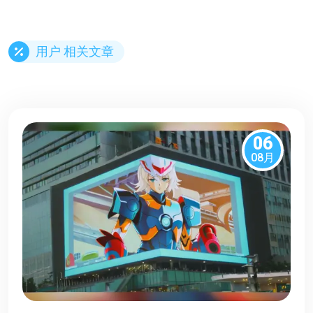
用户 相关文章
06
08月