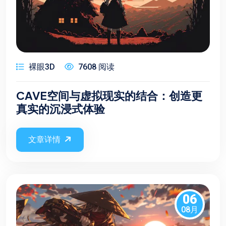
裸眼3D
7608 阅读
CAVE空间与虚拟现实的结合：创造更
真实的沉浸式体验
文章详情
06
08月