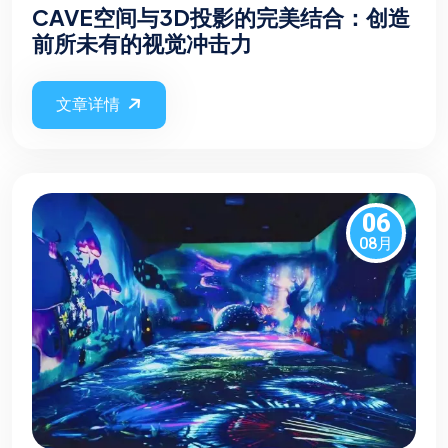
CAVE空间与3D投影的完美结合：创造
前所未有的视觉冲击力
文章详情
06
08月