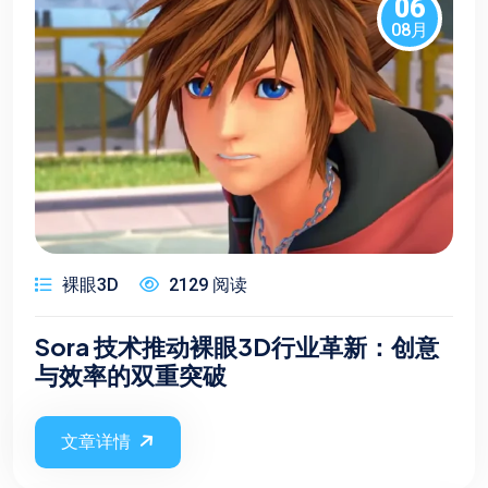
06
08月
裸眼3D
2129 阅读
Sora 技术推动裸眼3D行业革新：创意
与效率的双重突破
文章详情