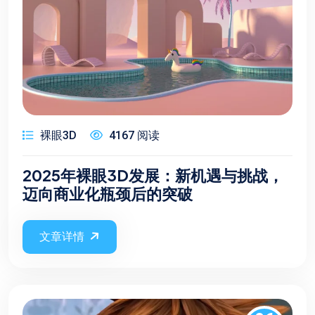
裸眼3D
4167 阅读
2025年裸眼3D发展：新机遇与挑战，
迈向商业化瓶颈后的突破
文章详情