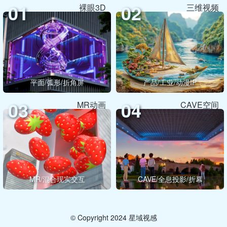
01
02
裸眼3D
三维视频
平面/弧形/折角屏
产品/工业/动漫IP
03
04
MR动画
CAVE空间
MR/混合现实交互
CAVE/全息投影/折幕
© Copyright 2024 星域视感