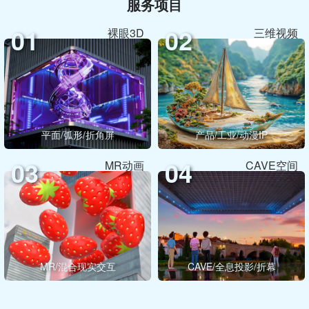
服务项目
01
02
裸眼3D
三维视频
平面/弧形/折角屏
产品/工业/动漫IP
03
04
MR动画
CAVE空间
MR/混合现实交互
CAVE/全息投影/折幕