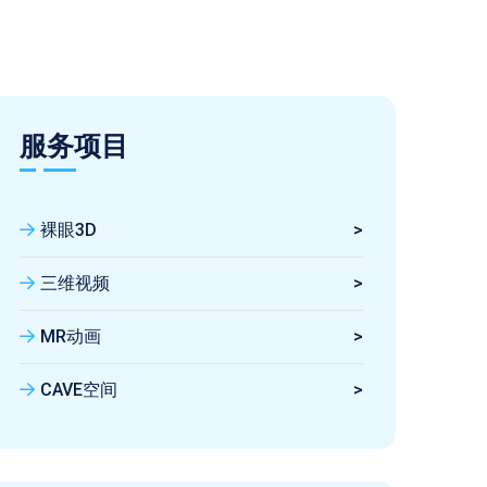
服务项目
裸眼3D
>
三维视频
>
MR动画
>
CAVE空间
>