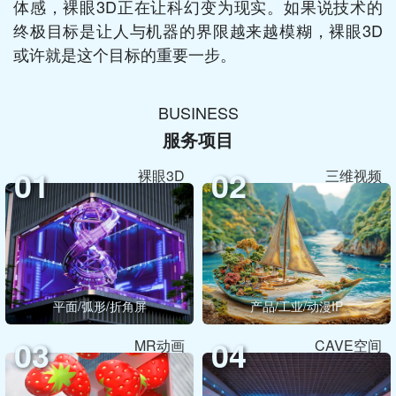
体感，裸眼3D正在让科幻变为现实。如果说技术的
终极目标是让人与机器的界限越来越模糊，裸眼3D
或许就是这个目标的重要一步。
BUSINESS
服务项目
01
02
裸眼3D
三维视频
平面/弧形/折角屏
产品/工业/动漫IP
03
04
MR动画
CAVE空间