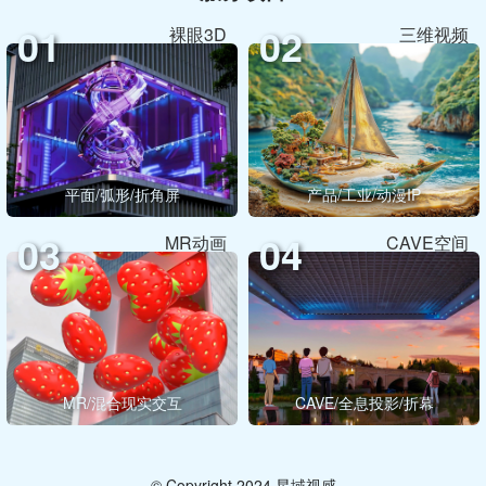
01
02
裸眼3D
三维视频
平面/弧形/折角屏
产品/工业/动漫IP
03
04
MR动画
CAVE空间
MR/混合现实交互
CAVE/全息投影/折幕
© Copyright 2024 星域视感