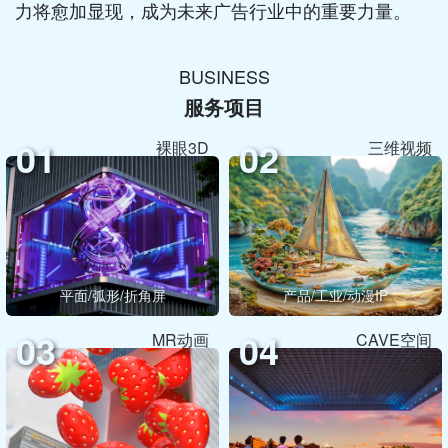
力将愈加显现，成为未来广告行业中的重要力量。
BUSINESS
服务项目
01
02
裸眼3D
三维视频
平面/弧形/折角屏
产品/工业/动漫IP
03
04
MR动画
CAVE空间