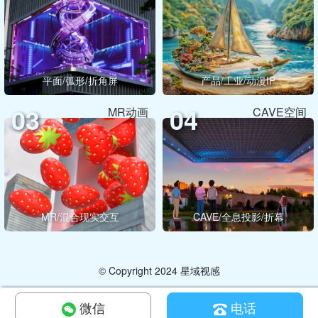
平面/弧形/折角屏
产品/工业/动漫IP
03
04
MR动画
CAVE空间
MR/混合现实交互
CAVE/全息投影/折幕
© Copyright 2024 星域视感
微信
电话