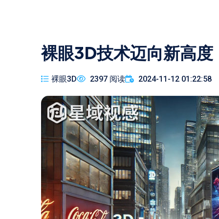
裸眼3D技术迈向新高度
裸眼3D
2397 阅读
2024-11-12 01:22:58