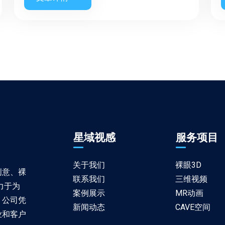
星域视感
服务项目
关于我们
裸眼3D
创意、裸
联系我们
三维视频
力于为
案例展示
MR动画
，公司凭
新闻动态
CAVE空间
业和客户