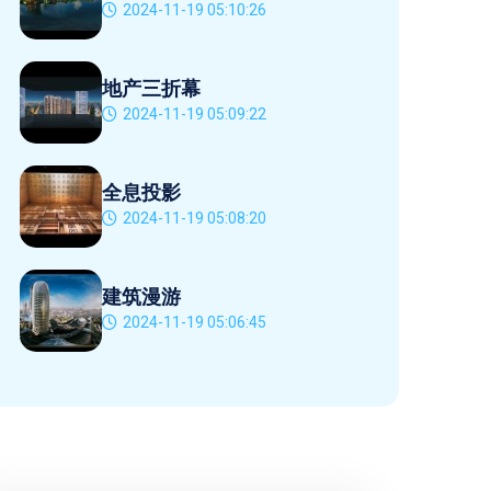
2024-11-19 05:10:26
地产三折幕
2024-11-19 05:09:22
全息投影
2024-11-19 05:08:20
建筑漫游
2024-11-19 05:06:45