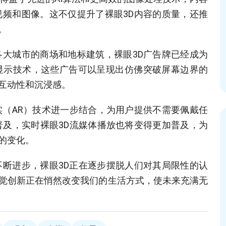
视频和图像。这不仅提升了裸眼3D内容的质量，还推
。
各大城市的商场和地标建筑，裸眼3D广告牌已经成为
显示技术，这些广告可以呈现出仿佛突破屏幕边界的
互动性和沉浸感。
实（AR）技术进一步结合，为用户提供不需要佩戴任
普及，实时裸眼3D流媒体播放也将变得更加普及，为
的变化。
不断进步，裸眼3D正在逐步摆脱人们对其局限性的认
觉创新正在悄然改变我们的生活方式，使未来充满无