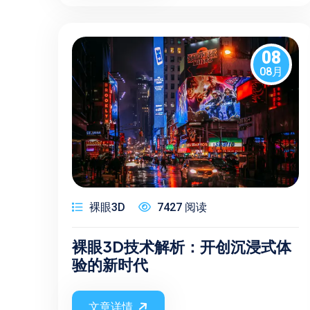
08
08月
裸眼3D
7427 阅读
裸眼3D技术解析：开创沉浸式体
验的新时代
文章详情