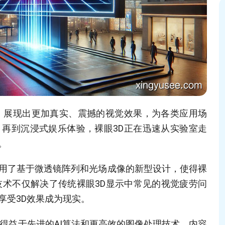
，展现出更加真实、震撼的视觉效果，为各类应用场
再到沉浸式娱乐体验，裸眼3D正在迅速从实验室走
。
用了基于微透镜阵列和光场成像的新型设计，使得裸
技术不仅解决了传统裸眼3D显示中常见的视觉疲劳问
享受3D效果成为现实。
得益于先进的AI算法和更高效的图像处理技术，内容