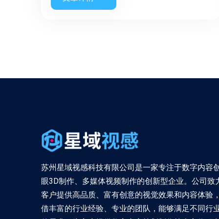
苏州星域视感科技有限公司是一家专注于数字内容
眼3D制作、多媒体视频制作的创新型企业。公司致
客户提供高品质、富有创意的视觉效果和内容体验
借丰富的行业经验、专业的团队，能够满足不同行