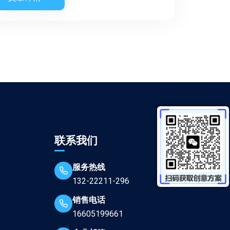
联系我们
服务热线
132-22211-296
销售电话
16605199661