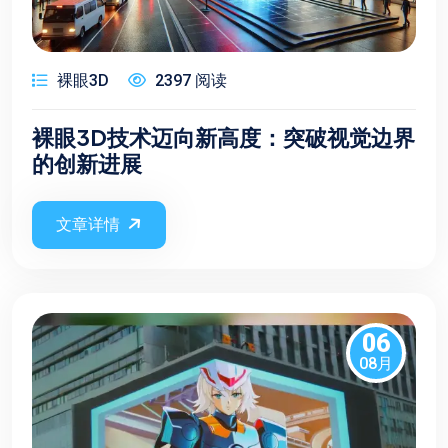
裸眼3D
2397 阅读
裸眼3D技术迈向新高度：突破视觉边界
的创新进展
文章详情
06
08月