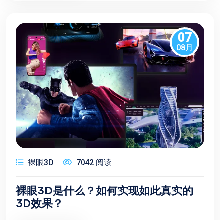
07
08月
裸眼3D
7042 阅读
裸眼3D是什么？如何实现如此真实的
3D效果？