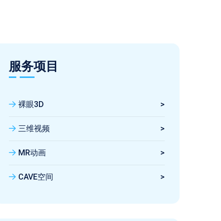
服务项目
裸眼3D
>
三维视频
>
MR动画
>
CAVE空间
>