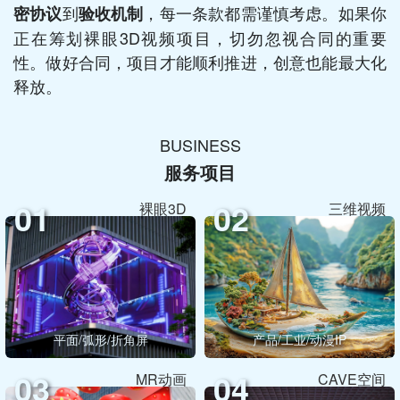
到
，每一条款都需谨慎考虑。如果你
密协议
验收机制
正在筹划裸眼3D视频项目，切勿忽视合同的重要
性。做好合同，项目才能顺利推进，创意也能最大化
释放。
BUSINESS
服务项目
01
02
裸眼3D
三维视频
平面/弧形/折角屏
产品/工业/动漫IP
03
04
MR动画
CAVE空间