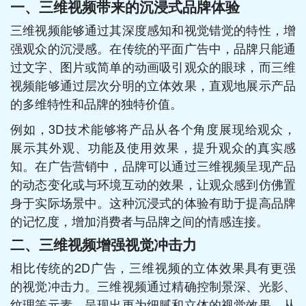
一、三维视频带来的沉浸式品牌体验
三维视频能够通过其深度感知和视觉错觉的特性，增
强观众的沉浸感。在传统的平面广告中，品牌只能通
过文字、图片或简单的动画吸引观众的眼球，而三维
视频能够通过层次分明的立体效果，直观地展示产品
的多维特性和品牌的独特价值。
例如，3D技术能够将产品从各个角度展现给观众，
展示其外观、功能及使用效果，提升观众的真实感
知。在广告营销中，品牌可以通过三维视频呈现产品
的动态变化或与环境互动的效果，让观众感到仿佛置
身于实际场景中。这种沉浸式的体验有助于提高品牌
的记忆度，增加消费者与品牌之间的情感连接。
二、三维视频增强视觉冲击力
相比传统的2D广告，三维视频的立体效果具有更强
的视觉冲击力。三维视频通过精确控制景深、光影、
纹理等元素，呈现出更为细腻和立体的视觉效果，从