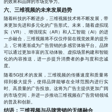
的效果和品牌的市场竞争力。
六、三维视频的未来发展趋势
随着科技的不断进步，三维视频技术将不断发展，带
来更加先进和多元化的广告形式。未来，随着虚拟现
实（VR）、增强现实（AR）和人工智能（AI）的进
一步融合，三维视频将不仅仅停留在视觉效果的提升
上，它将逐渐成为广告营销的多感官体验平台。品牌
可以通过更加丰富的互动体验、虚拟场景构建和智能
化的内容推送，进一步提升消费者的参与度和忠诚
度。
随着5G技术的发展，三维视频的传播速度和质量将
得到极大提升，使得品牌能够在全球范围内进行实
时、高质量的广告投放。这将为广告主提供更加广阔
的市场空间，并进一步推动三维视频在广告营销领域
的普及和创新。
结语：三维视频与品牌营销的无缝融合