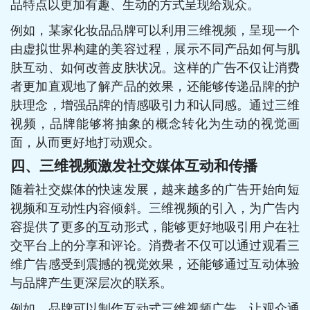
品特点以更加有趣、生动的方式呈现给观众。
例如，某家化妆品品牌可以利用三维视频，呈现一个
由虚拟世界构建的美容过程，展示不同产品如何与肌
肤互动、如何改善皮肤状况。这样的广告不仅让消费
者更加直观地了解产品的效果，还能够传递品牌的护
肤理念，增强品牌的情感吸引力和认同感。通过三维
视频，品牌能够将抽象的概念转化为生动的视觉画
面，从而更好地打动观众。
四、三维视频激发社交媒体互动和传播
随着社交媒体的快速发展，越来越多的广告开始向短
视频和互动性内容倾斜。三维视频的引入，为广告内
容提供了更多的互动形式，能够更好地吸引用户在社
交平台上的分享和评论。消费者不仅可以通过观看三
维广告感受到震撼的视觉效果，还能够通过互动体验
与品牌产生更深层次的联系。
例如，品牌可以制作互动式三维视频广告，让观众通