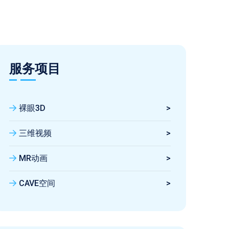
服务项目
裸眼3D
>
三维视频
>
MR动画
>
CAVE空间
>