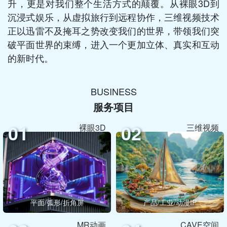
升，更是对我们整个生活方式的颠覆。从裸眼3D到
沉浸式娱乐，从虚拟旅行到远程协作，三维视频技术
正以迅雷不及掩耳之势改变我们的世界，带领我们突
破平面世界的束缚，进入一个更加立体、真实和互动
的新时代。
BUSINESS
服务项目
01
02
裸眼3D
三维视频
平面/弧形/折角屏
产品/工业/动漫IP
MR动画
CAVE空间