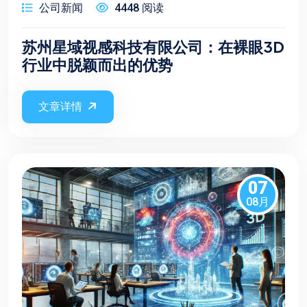
公司新闻
4448 阅读
苏州星域视感科技有限公司：在裸眼3D
行业中脱颖而出的优势
文章详情
07
08月