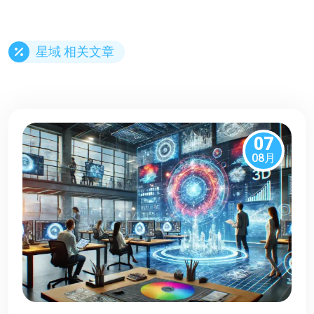
星域 相关文章
07
08月