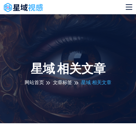
星域 相关文章
网站首页
文章标签
星域 相关文章