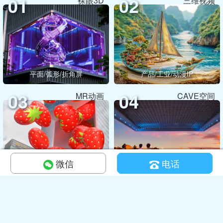
01
02
裸眼3D
三维视频
平面/弧形/折角屏
产品/工业/动漫IP
03
04
MR动画
CAVE空间
微信
电话
MR/混合现实交互
CAVE/全息投影/折幕
© Copyright 2024 星域视感