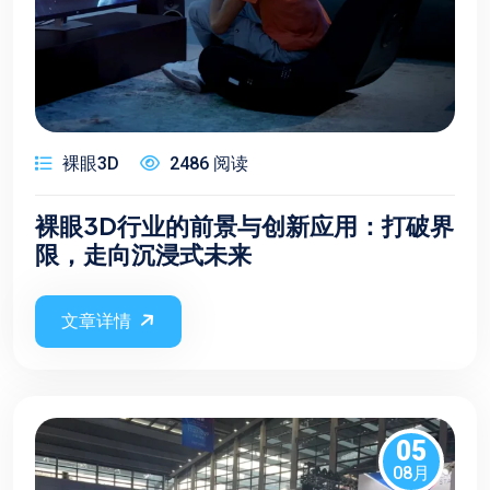
裸眼3D
2486 阅读
裸眼3D行业的前景与创新应用：打破界
限，走向沉浸式未来
文章详情
05
08月