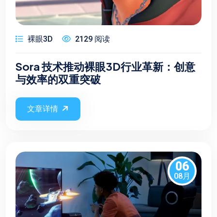
裸眼3D
2129 阅读
Sora 技术推动裸眼3D行业革新：创意
与效率的双重突破
文章详情
06
08月