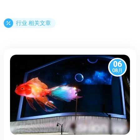
行业 相关文章
06
08月