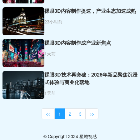
裸眼3D内容制作提速，产业生态加速成熟
23小时前
裸眼3D内容制作成产业新焦点
1天前
裸眼3D技术再突破：2026年新品聚焦沉浸
式体验与商业化落地
1天前
<<
1
2
3
>>
© Copyright 2024 星域视感