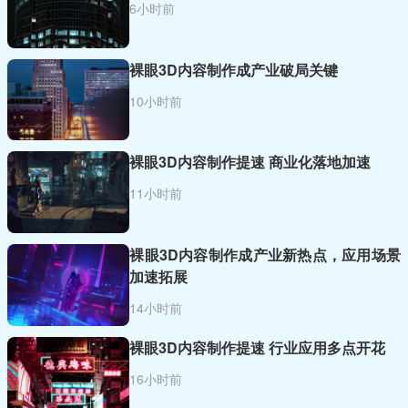
6小时前
裸眼3D内容制作成产业破局关键
10小时前
裸眼3D内容制作提速 商业化落地加速
11小时前
裸眼3D内容制作成产业新热点，应用场景
加速拓展
14小时前
裸眼3D内容制作提速 行业应用多点开花
16小时前