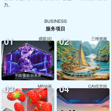
力。
BUSINESS
服务项目
01
02
裸眼3D
三维视频
平面/弧形/折角屏
产品/工业/动漫IP
03
04
MR动画
CAVE空间