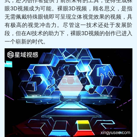
眼3D视频成为可能。裸眼3D视频，顾名思义，是指
无需佩戴特殊眼镜即可呈现立体视觉效果的视频，具
有极高的视觉冲击力。尽管这一技术还处于发展阶
段，但在AI技术的助力下，裸眼3D视频的创作已进入
一个崭新的时代。