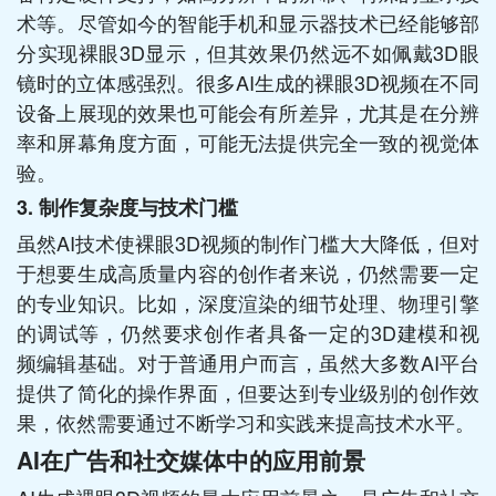
术等。尽管如今的智能手机和显示器技术已经能够部
分实现裸眼3D显示，但其效果仍然远不如佩戴3D眼
镜时的立体感强烈。很多AI生成的裸眼3D视频在不同
设备上展现的效果也可能会有所差异，尤其是在分辨
率和屏幕角度方面，可能无法提供完全一致的视觉体
验。
3.
制作复杂度与技术门槛
虽然AI技术使裸眼3D视频的制作门槛大大降低，但对
于想要生成高质量内容的创作者来说，仍然需要一定
的专业知识。比如，深度渲染的细节处理、物理引擎
的调试等，仍然要求创作者具备一定的3D建模和视
频编辑基础。对于普通用户而言，虽然大多数AI平台
提供了简化的操作界面，但要达到专业级别的创作效
果，依然需要通过不断学习和实践来提高技术水平。
AI在广告和社交媒体中的应用前景