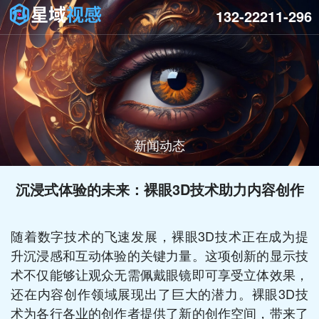
132-22211-296
新闻动态
沉浸式体验的未来：裸眼3D技术助力内容创作
随着数字技术的飞速发展，裸眼3D技术正在成为提
升沉浸感和互动体验的关键力量。这项创新的显示技
术不仅能够让观众无需佩戴眼镜即可享受立体效果，
还在内容创作领域展现出了巨大的潜力。裸眼3D技
术为各行各业的创作者提供了新的创作空间，带来了