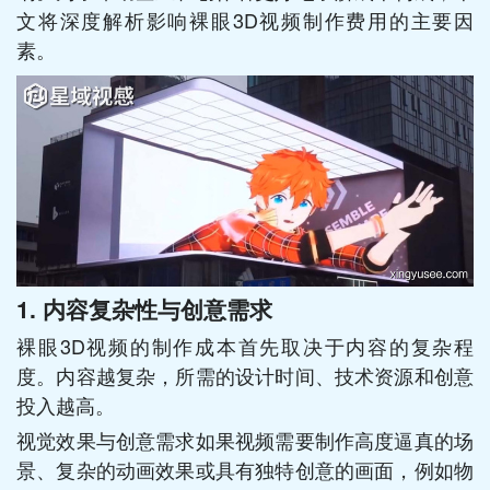
文将深度解析影响裸眼3D视频制作费用的主要因
素。
1. 内容复杂性与创意需求
裸眼3D视频的制作成本首先取决于内容的复杂程
度。内容越复杂，所需的设计时间、技术资源和创意
投入越高。
视觉效果与创意需求如果视频需要制作高度逼真的场
景、复杂的动画效果或具有独特创意的画面，例如物