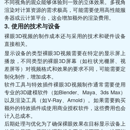
不同视角的观众能够体验到一致的立体效果。多视角
渲染对计算资源的需求极高，可能需要使用高性能服
务器或云计算平台，这会增加额外的渲染费用。
3. 使用的技术与设备
裸眼3D视频的制作成本还与采用的技术和硬件设备
直接相关。
显示设备的类型裸眼3D视频需要在特定的显示屏上
播放，不同类型的裸眼3D屏幕（如柱状光栅屏、视
差屏等）对视频格式和效果的要求不同，可能需要定
制化制作，增加成本。
软件工具与特效插件裸眼3D视频制作通常需要使用
专业的3D建模软件（如Blender、Maya、3ds Max）
以及渲染工具（如V-Ray、Arnold）。如果需要购买
额外的特效插件或使用商业授权软件，这些费用也会
计入总成本。
后期处理与优化为了确保裸眼效果在目标显示设备上