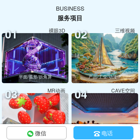
BUSINESS
服务项目
01
02
裸眼3D
三维视频
平面/弧形/折角屏
产品/工业/动漫IP
03
04
MR动画
CAVE空间
微信
电话
MR/混合现实交互
CAVE/全息投影/折幕