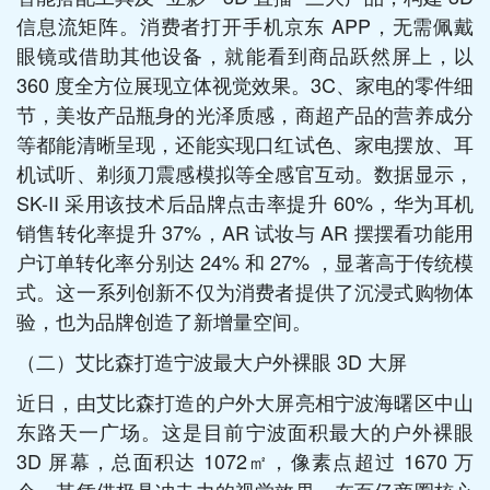
信息流矩阵。消费者打开手机京东 APP，无需佩戴
眼镜或借助其他设备，就能看到商品跃然屏上，以
360 度全方位展现立体视觉效果。3C、家电的零件细
节，美妆产品瓶身的光泽质感，商超产品的营养成分
等都能清晰呈现，还能实现口红试色、家电摆放、耳
机试听、剃须刀震感模拟等全感官互动。数据显示，
SK-II 采用该技术后品牌点击率提升 60%，华为耳机
销售转化率提升 37%，AR 试妆与 AR 摆摆看功能用
户订单转化率分别达 24% 和 27% ，显著高于传统模
式。这一系列创新不仅为消费者提供了沉浸式购物体
验，也为品牌创造了新增量空间。​
（二）艾比森打造宁波最大户外裸眼 3D 大屏​
近日，由艾比森打造的户外大屏亮相宁波海曙区中山
东路天一广场。这是目前宁波面积最大的户外裸眼
3D 屏幕，总面积达 1072㎡，像素点超过 1670 万
个。其凭借极具冲击力的视觉效果，在百亿商圈核心