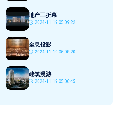
地产三折幕
2024-11-19 05:09:22
全息投影
2024-11-19 05:08:20
建筑漫游
2024-11-19 05:06:45