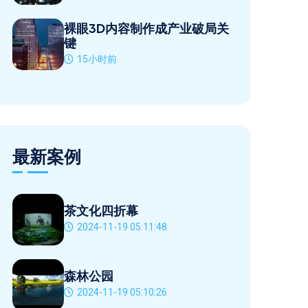
裸眼3D内容制作成产业破局关
键
15小时前
最新案例
茶文化四折幕
2024-11-19 05:11:48
森林公园
2024-11-19 05:10:26