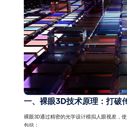
一、裸眼3D技术原理：打破
裸眼3D通过精密的光学设计模拟人眼视差，
包括：