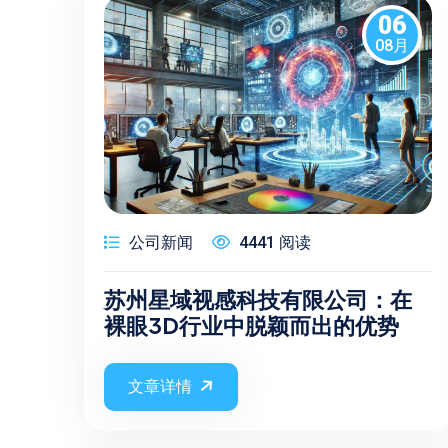
06
08月
公司新闻
4441 阅读
苏州星域视感科技有限公司：在
裸眼3D行业中脱颖而出的优势
文章详情