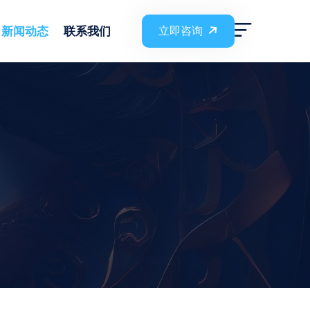
新闻动态
联系我们
立即咨询