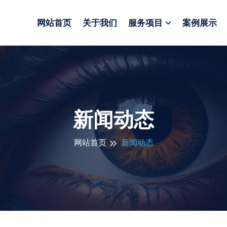
网站首页
关于我们
服务项目
案例展示
新闻动态
网站首页
新闻动态