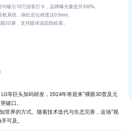
日均吸引10万游客打卡，品牌曝光量提升300%。
航系统，病灶定位精度达0.5mm。
裸眼3D屏，支持眼球追踪防眩晕。
）
）
LG等巨头加码研发，2024年将迎来“裸眼3D普及元
一突破口。
感知世界的方式。随着技术迭代与生态完善，这场“视
触手可及。