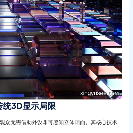
传统3D显示局限
使观众无需借助外设即可感知立体画面。其核心技术