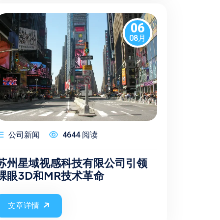
06
08月
公司新闻
4644 阅读
苏州星域视感科技有限公司引领
裸眼3D和MR技术革命
文章详情