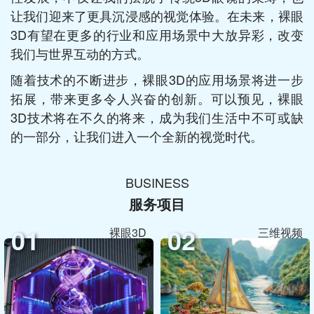
让我们迎来了更具沉浸感的视觉体验。在未来，裸眼
3D有望在更多的行业和应用场景中大放异彩，改变
我们与世界互动的方式。
随着技术的不断进步，裸眼3D的应用场景将进一步
拓展，带来更多令人兴奋的创新。可以预见，裸眼
3D技术将在不久的将来，成为我们生活中不可或缺
的一部分，让我们进入一个全新的视觉时代。
BUSINESS
服务项目
01
02
裸眼3D
三维视频