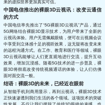
来的虚拟世界更加真实可信。
中国电信推出的裸眼3D云视讯：改变云通信
的方式
中国电信率先推出了“5G裸眼3D云视讯”产品，通过
5G网络结合裸眼3D显示技术，为用户带来了全新的
云视讯体验。用户无需佩戴眼镜，便可在云视频会议
中享受到立体感十足的视听效果，这无疑将改变未来
的远程沟通方式。在工作、教育和医疗等领域，裸眼
3D云视讯能够让人们更直观地进行交流，提升互动
效果，增加沉浸感。随着5G技术的进一步普及，裸
眼3D将彻底改变传统视频通话的体验，让人们仿佛
面对面交流一般。
结语：裸眼3D的未来，已经近在眼前
从智能手机到商用显示，再到云视讯，裸眼3D技术
正快速渗透到我们生活的各个领域。这项技术的突破
性发展，不仅让我们摆脱了传统3D眼镜的束缚，也