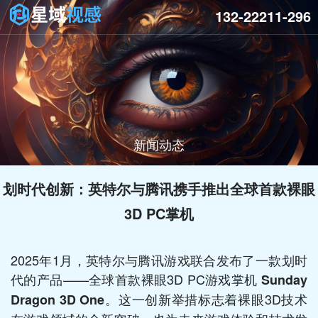
132-22211-296
新闻动态
划时代创新：英特尔与腾讯携手推出全球首款裸眼
3D PC掌机
2025年1月，英特尔与腾讯游戏联合发布了一款划时
代的产品——全球首款裸眼3D PC游戏掌机
Sunday
。这一创新举措标志着裸眼3D技术
Dragon 3D One