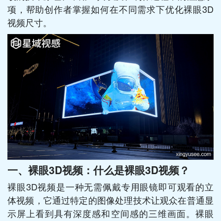
项，帮助创作者掌握如何在不同需求下优化裸眼3D
视频尺寸。
一、裸眼3D视频：什么是裸眼3D视频？
裸眼3D视频是一种无需佩戴专用眼镜即可观看的立
体视频，它通过特定的图像处理技术让观众在普通显
示屏上看到具有深度感和空间感的三维画面。裸眼