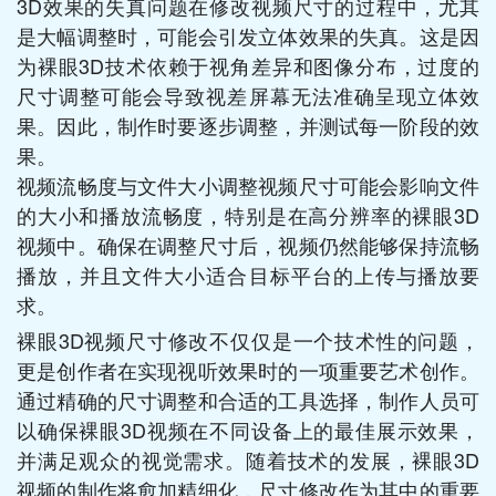
3D效果的失真问题在修改视频尺寸的过程中，尤其
是大幅调整时，可能会引发立体效果的失真。这是因
为裸眼3D技术依赖于视角差异和图像分布，过度的
尺寸调整可能会导致视差屏幕无法准确呈现立体效
果。因此，制作时要逐步调整，并测试每一阶段的效
果。
视频流畅度与文件大小调整视频尺寸可能会影响文件
的大小和播放流畅度，特别是在高分辨率的裸眼3D
视频中。确保在调整尺寸后，视频仍然能够保持流畅
播放，并且文件大小适合目标平台的上传与播放要
求。
裸眼3D视频尺寸修改不仅仅是一个技术性的问题，
更是创作者在实现视听效果时的一项重要艺术创作。
通过精确的尺寸调整和合适的工具选择，制作人员可
以确保裸眼3D视频在不同设备上的最佳展示效果，
并满足观众的视觉需求。随着技术的发展，裸眼3D
视频的制作将愈加精细化，尺寸修改作为其中的重要