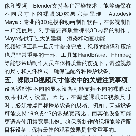
像和视频。Blender支持各种渲染技术，能够确保在
不同尺寸下的裸眼3D效果完美呈现。Autodesk
Maya：专业的3D建模和动画制作软件，在影视制作
中广泛使用。对于需要高质量裸眼3D内容的制作，
Maya提供了强大的建模、渲染和动画功能。
视频转码工具一旦尺寸修改完成，视频的编码和压缩
也是非常重要的一环。工具如HandBrake、FFmpeg
等能够帮助制作人员在保持质量的前提下，调整视频
的尺寸和文件格式，确保适配各种播放设备。
五、裸眼3D视频尺寸修改中的关键注意事项
设备适配性不同的显示设备可能支持不同的裸眼3D
效果和尺寸设置。因此，在调整裸眼3D视频尺寸
时，必须考虑目标播放设备的规格。例如，某些设备
可能支持16:9或4:3的常规宽高比，而其他设备可能
更适合使用超宽屏比例。确保所制作的视频能够适配
目标设备，保持最佳的观看效果是非常重要的。