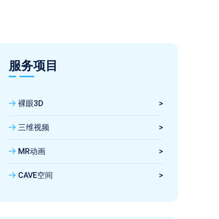
服务项目
裸眼3D
>
三维视频
>
MR动画
>
CAVE空间
>