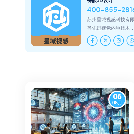
裸眼3D设计
400-855-281
苏州星域视感科技有限
等先进视觉内容技术
06
08月