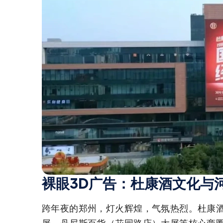
裸眼3D广告：杜康酒文化与
跨年夜的郑州，灯火辉煌，气氛热烈。杜康酒