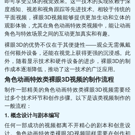
即可享受立体的视觉效果。这一技术的实现依赖于深
度感知、视差和视角跟踪等先进技术。相较于传统的
平面视频，裸眼3D视频能够提供更加生动和立体的
观影体验，尤其在角色动画特效类视频中，能让动画
角色与特效场景之间的互动更加真实和有趣。
裸眼3D的优势不仅在于其便捷性——观众无需佩戴
任何额外设备，还能在视觉上获得更强的沉浸感。此
外，随着显示技术和硬件设备的进步，裸眼3D的制
作成本逐渐降低，推动了这一技术的广泛应用。
角色动画特效类裸眼3D视频的制作流程
制作一部精美的角色动画特效类裸眼3D视频需要经
过多个技术环节和创作步骤。以下是该类视频制作的
一般流程：
1. 概念设计与剧本编写
任何一部成功的视频都离不开精心的剧本和创意设
计。角色动画特效类裸眼3D视频同样需要在创作初