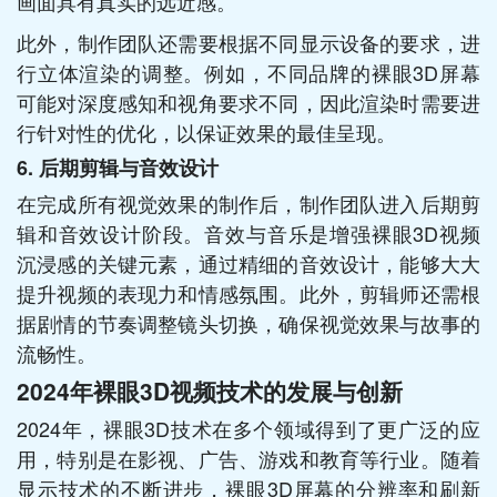
画面具有真实的远近感。
此外，制作团队还需要根据不同显示设备的要求，进
行立体渲染的调整。例如，不同品牌的裸眼3D屏幕
可能对深度感知和视角要求不同，因此渲染时需要进
行针对性的优化，以保证效果的最佳呈现。
6. 后期剪辑与音效设计
在完成所有视觉效果的制作后，制作团队进入后期剪
辑和音效设计阶段。音效与音乐是增强裸眼3D视频
沉浸感的关键元素，通过精细的音效设计，能够大大
提升视频的表现力和情感氛围。此外，剪辑师还需根
据剧情的节奏调整镜头切换，确保视觉效果与故事的
流畅性。
2024年裸眼3D视频技术的发展与创新
2024年，裸眼3D技术在多个领域得到了更广泛的应
用，特别是在影视、广告、游戏和教育等行业。随着
显示技术的不断进步，裸眼3D屏幕的分辨率和刷新