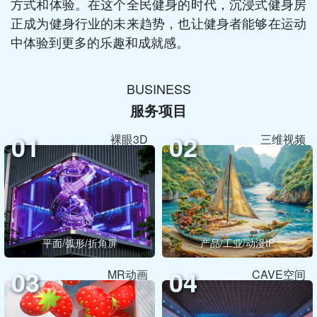
方式和体验。在这个全民健身的时代，沉浸式健身房
正成为健身行业的未来趋势，也让健身者能够在运动
中体验到更多的乐趣和成就感。
BUSINESS
服务项目
01
02
裸眼3D
三维视频
平面/弧形/折角屏
产品/工业/动漫IP
03
04
MR动画
CAVE空间