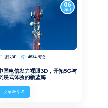
06
08月
裸眼3D
4534 阅读
中国电信发力裸眼3D，开拓5G与
沉浸式体验的新蓝海
文章详情