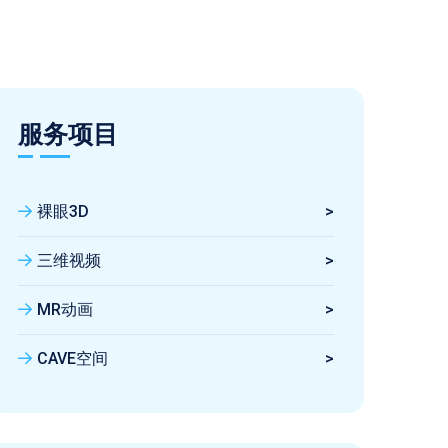
服务项目
裸眼3D
>
三维视频
>
MR动画
>
CAVE空间
>