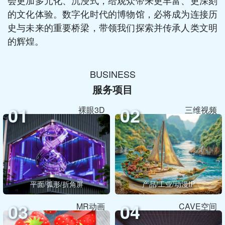
会更加多元化、沉浸式，给观众带来更丰富、更深刻
的文化体验。数字化时代的博物馆，必将成为连接历
史与未来的重要桥梁，带领我们探索并传承人类文明
的辉煌。
BUSINESS
服务项目
01
02
裸眼3D
三维视频
平面/弧形/折角屏
产品/工业/动漫IP
03
04
MR动画
CAVE空间