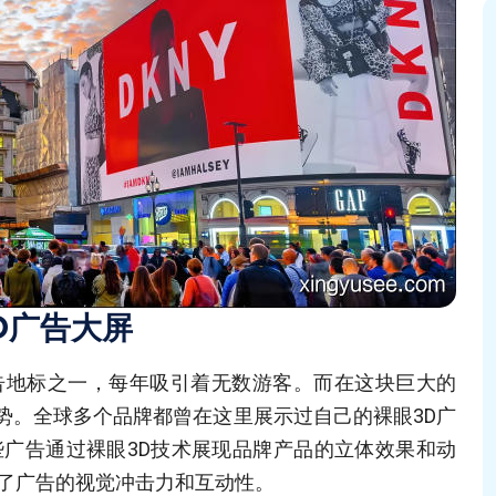
D广告大屏
告地标之一，每年吸引着无数游客。而在这块巨大的
趋势。全球多个品牌都曾在这里展示过自己的裸眼3D广
广告通过裸眼3D技术展现品牌产品的立体效果和动
了广告的视觉冲击力和互动性。