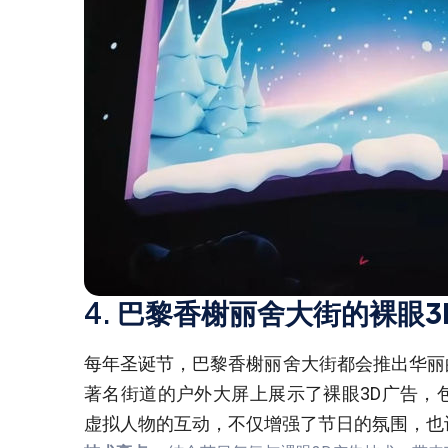
4.
巴黎香榭丽舍大街的裸眼3
每年圣诞节，巴黎香榭丽舍大街都会推出华丽
著名街道的户外大屏上展示了裸眼3D广告，
虚拟人物的互动，不仅增强了节日的氛围，也