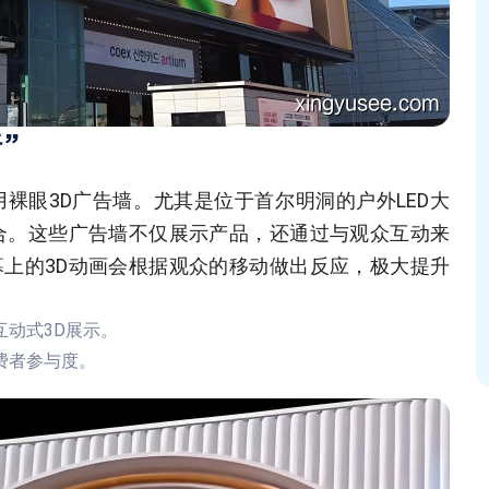
”
裸眼3D广告墙。尤其是位于首尔明洞的户外LED大
合。这些广告墙不仅展示产品，还通过与观众互动来
上的3D动画会根据观众的移动做出反应，极大提升
动式3D展示。
费者参与度。