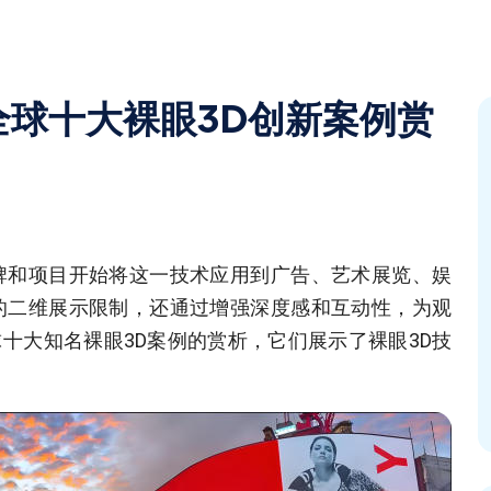
球十大裸眼3D创新案例赏
牌和项目开始将这一技术应用到广告、艺术展览、娱
的二维展示限制，还通过增强深度感和互动性，为观
十大知名裸眼3D案例的赏析，它们展示了裸眼3D技