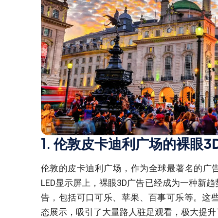
1.
伦敦皮卡迪利广场的裸眼3
伦敦的皮卡迪利广场，作为全球最著名的广
LED显示屏上，裸眼3D广告已经成为一种新
告，包括可口可乐、苹果、百事可乐等。这些
态展示，吸引了大量路人驻足观看，极大提升