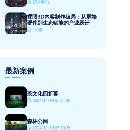
23小时前
裸眼3D内容制作破局：从屏端
硬件到生态赋能的产业跃迁
1天前
最新案例
茶文化四折幕
2024-11-19 05:11:48
森林公园
2024-11-19 05:10:26