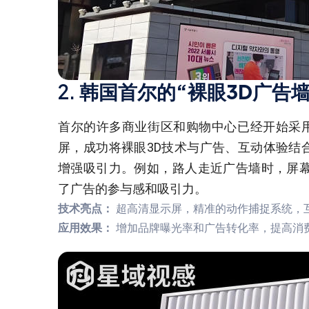
2.
韩国首尔的“裸眼3D广告墙
首尔的许多商业街区和购物中心已经开始采用
屏，成功将裸眼3D技术与广告、互动体验结
增强吸引力。例如，路人走近广告墙时，屏幕
了广告的参与感和吸引力。
技术亮点：
超高清显示屏，精准的动作捕捉系统，互
应用效果：
增加品牌曝光率和广告转化率，提高消