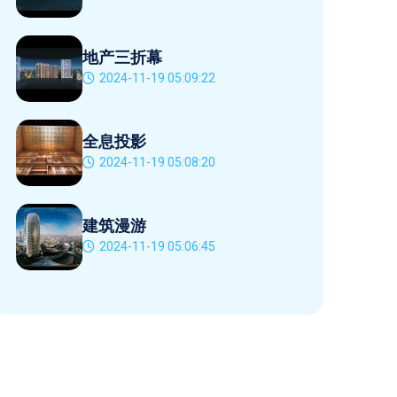
地产三折幕
2024-11-19 05:09:22
全息投影
2024-11-19 05:08:20
建筑漫游
2024-11-19 05:06:45