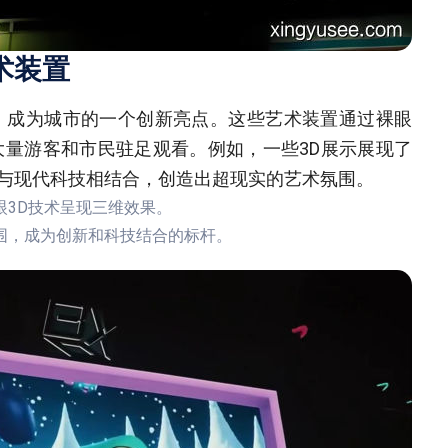
术装置
，成为城市的一个创新亮点。这些艺术装置通过裸眼
大量游客和市民驻足观看。例如，一些3D展示展现了
与现代科技相结合，创造出超现实的艺术氛围。
3D技术呈现三维效果。
围，成为创新和科技结合的标杆。