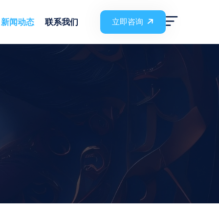
新闻动态
联系我们
立即咨询