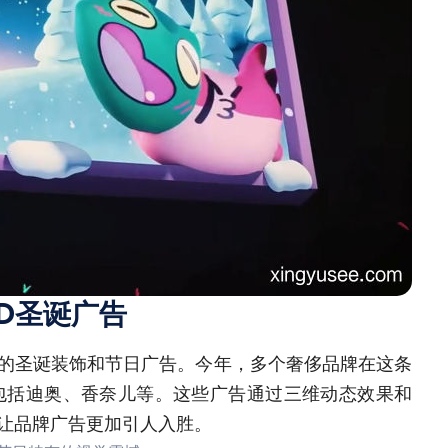
D圣诞广告
的圣诞装饰和节日广告。今年，多个奢侈品牌在这条
包括迪奥、香奈儿等。这些广告通过三维动态效果和
让品牌广告更加引人入胜。