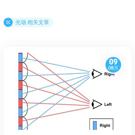
光场 相关文章
09
08月