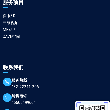
服务项目
裸眼3D
三维视频
MR动画
CAVE空间
联系我们
服务热线
132-22211-296
销售电话
16605199661