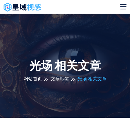
光场 相关文章
网站首页
文章标签
光场 相关文章