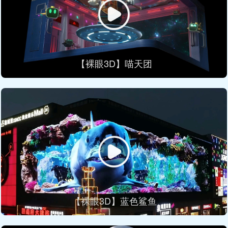
【裸眼3D】喵天团
【裸眼3D】蓝色鲨鱼