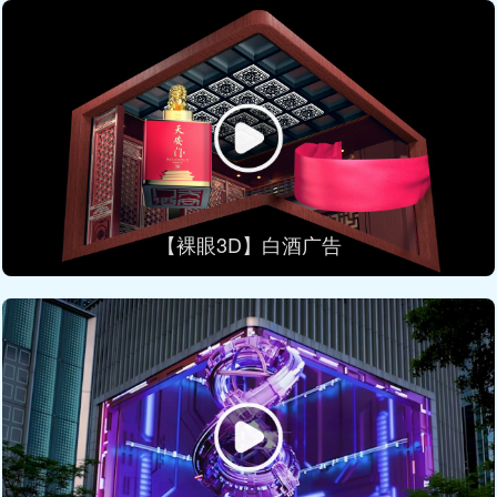
【裸眼3D】白酒广告