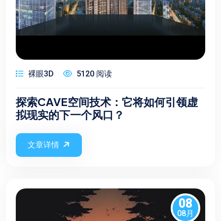
裸眼3D
5120 阅读
探索CAVE空间技术：它将如何引领虚
拟现实的下一个风口？
文章详情
08
08月