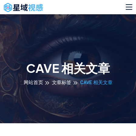
CAVE 相关文章
网站首页
文章标签
CAVE 相关文章