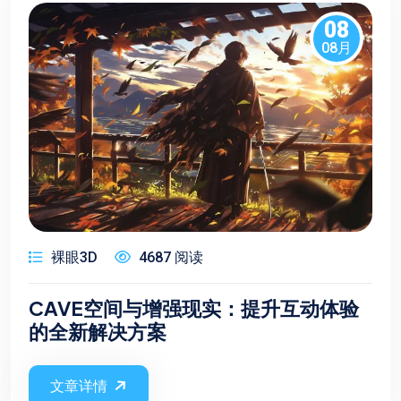
08
08月
裸眼3D
4687 阅读
CAVE空间与增强现实：提升互动体验
的全新解决方案
文章详情