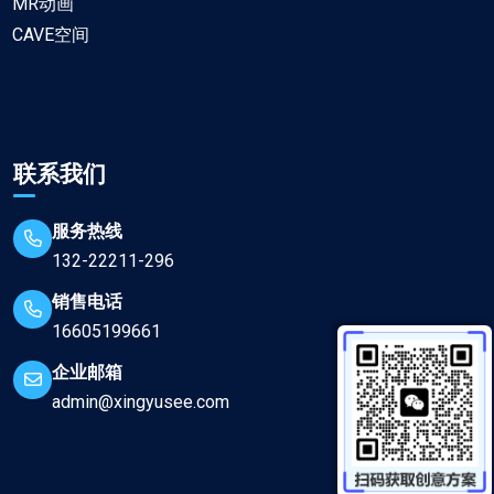
MR动画
CAVE空间
联系我们
服务热线
132-22211-296
销售电话
16605199661
企业邮箱
admin@xingyusee.com