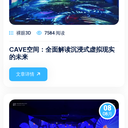
裸眼3D
7584 阅读
CAVE空间：全面解读沉浸式虚拟现实
的未来
文章详情
08
08月